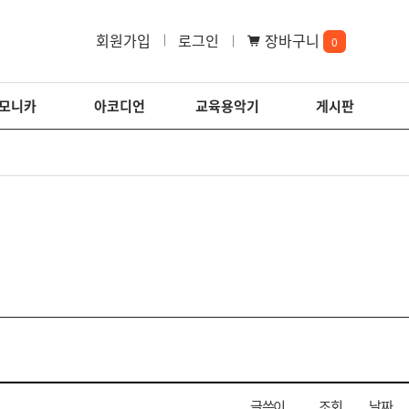
회원가입
로그인
장바구니
0
모니카
아코디언
교육용악기
게시판
글쓴이
조회
날짜