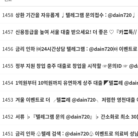
1458
상환 기간을 자유롭게 ♩텔레그램 문의접수 : @dain720♩
1457
신용등급을 높여 서울 대출 받으세요! 더 좋은 ♡『카〓톡// 
1456
금리 인하 ㈄24시간상담 텔레그램 : @dain720㈄ 이벤트
1455
정부 지원 창업 충주 대출로 창업을 시작할 ☞문의ID ☞ @dai
1454
1억원부터 10억원까지 유연하게 상주 대출 ◤텔〓레 @dai
1453
겨울 이벤트로 더 ╭텔〓레 @dain720╮ 저렴한 영천대출 
1452
서류 ♭『텔레그램 문의 @dain720』♭ 간소화로 최소 30
1451
금리 인하 ♧텔레 검색 : @dain720♧ 이벤트로 의료비 성