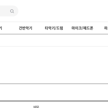
기
건반악기
타악기/드럼
마이크/헤드폰
하
제목