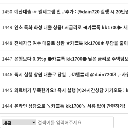
1450
예산대출 ☞ 텔레그램 친구추가 : @dain720 실행 시 20만
1449
연초 특화 화성 대출 상품! 저금리로 ◀카〓톡 kk1700▶ 
1448
전세자금 여수 대출로 상환 ⚜카〓톡 kk1700⚜ 부담을 줄
1447
은행보다 0.3%p ●카〓톡 kk1700● 낮은 금리로 주택담
1446
즉시 실행 창원 대출로 당일 ╭☑텔〓레 @dain720☑╭ 사
1445
의료비가 부족한가요? 즉시 실행 ㈈24시간상담 카카오톡 : 
1444
온라인 상담으로 ↘카〓톡 kk1700↘ 서류 없이 간편하게!